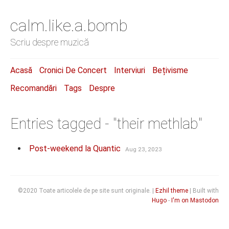
calm.like.a.bomb
Scriu despre muzică
Acasă
Cronici De Concert
Interviuri
Bețivisme
Recomandări
Tags
Despre
Entries tagged - "their methlab"
Post-weekend la Quantic
Aug 23, 2023
©2020 Toate articolele de pe site sunt originale. |
Ezhil theme
| Built with
Hugo
-
I'm on Mastodon