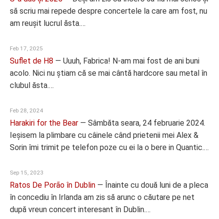
să scriu mai repede despre concertele la care am fost, nu
am reușit lucrul ăsta.…
Feb 17, 2025
Suflet de H8
—
Uuuh, Fabrica! N-am mai fost de ani buni
acolo. Nici nu știam că se mai cântă hardcore sau metal în
clubul ăsta.…
Feb 28, 2024
Harakiri for the Bear
—
Sâmbăta seara, 24 februarie 2024.
Ieșisem la plimbare cu câinele când prietenii mei Alex &
Sorin îmi trimit pe telefon poze cu ei la o bere in Quantic.…
Sep 15, 2023
Ratos De Porão în Dublin
—
Înainte cu două luni de a pleca
în concediu în Irlanda am zis să arunc o căutare pe net
după vreun concert interesant în Dublin.…