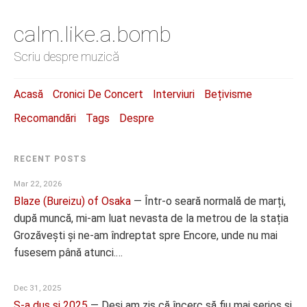
calm.like.a.bomb
Scriu despre muzică
Acasă
Cronici De Concert
Interviuri
Bețivisme
Recomandări
Tags
Despre
RECENT POSTS
Mar 22, 2026
Blaze (Bureizu) of Osaka
—
Într-o seară normală de marți,
după muncă, mi-am luat nevasta de la metrou de la stația
Grozăvești și ne-am îndreptat spre Encore, unde nu mai
fusesem până atunci.…
Dec 31, 2025
S-a dus și 2025
—
Deși am zis că încerc să fiu mai serios și