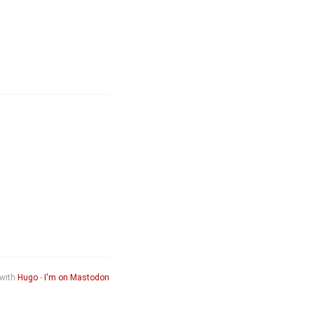
 with
Hugo
-
I'm on Mastodon