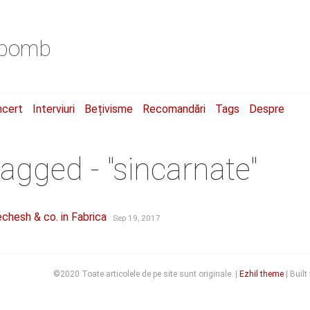
a.bomb
ncert
Interviuri
Bețivisme
Recomandări
Tags
Despre
tagged - "sincarnate"
chesh & co. in Fabrica
Sep 19, 2017
©2020 Toate articolele de pe site sunt originale. |
Ezhil theme
| Built