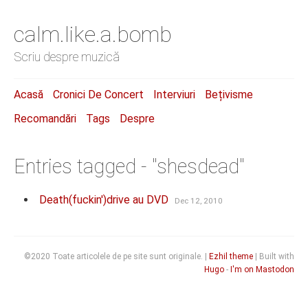
calm.like.a.bomb
Scriu despre muzică
Acasă
Cronici De Concert
Interviuri
Bețivisme
Recomandări
Tags
Despre
Entries tagged - "shesdead"
Death(fuckin')drive au DVD
Dec 12, 2010
©2020 Toate articolele de pe site sunt originale. |
Ezhil theme
| Built with
Hugo
-
I'm on Mastodon