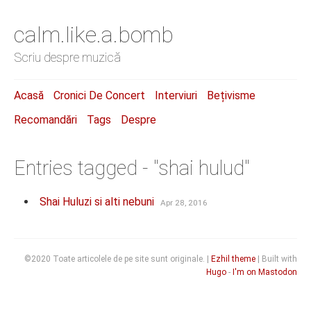
calm.like.a.bomb
Scriu despre muzică
Acasă
Cronici De Concert
Interviuri
Bețivisme
Recomandări
Tags
Despre
Entries tagged - "shai hulud"
Shai Huluzi si alti nebuni
Apr 28, 2016
©2020 Toate articolele de pe site sunt originale. |
Ezhil theme
| Built with
Hugo
-
I'm on Mastodon