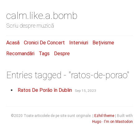
calm.like.a.bomb
Scriu despre muzică
Acasă
Cronici De Concert
Interviuri
Bețivisme
Recomandări
Tags
Despre
Entries tagged - "ratos-de-porao"
Ratos De Porão în Dublin
Sep 15, 2023
©2020 Toate articolele de pe site sunt originale. |
Ezhil theme
| Built with
Hugo
-
I'm on Mastodon