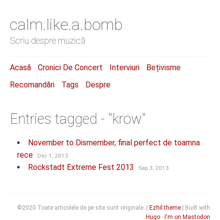
calm.like.a.bomb
Scriu despre muzică
Acasă
Cronici De Concert
Interviuri
Bețivisme
Recomandări
Tags
Despre
Entries tagged - "krow"
November to Dismember, final perfect de toamna
rece
Dec 1, 2013
Rockstadt Extreme Fest 2013
Sep 3, 2013
©2020 Toate articolele de pe site sunt originale. |
Ezhil theme
| Built with
Hugo
-
I'm on Mastodon