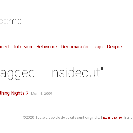
a.bomb
ncert
Interviuri
Bețivisme
Recomandări
Tags
Despre
tagged - "insideout"
hing Nights 7
Mar 16, 2009
©2020 Toate articolele de pe site sunt originale. |
Ezhil theme
| Built