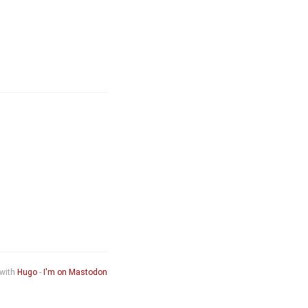
 with
Hugo
-
I'm on Mastodon