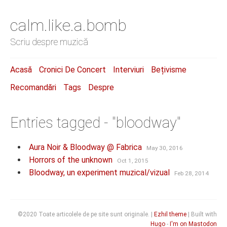
calm.like.a.bomb
Scriu despre muzică
Acasă
Cronici De Concert
Interviuri
Bețivisme
Recomandări
Tags
Despre
Entries tagged - "bloodway"
Aura Noir & Bloodway @ Fabrica
May 30, 2016
Horrors of the unknown
Oct 1, 2015
Bloodway, un experiment muzical/vizual
Feb 28, 2014
©2020 Toate articolele de pe site sunt originale. |
Ezhil theme
| Built with
Hugo
-
I'm on Mastodon