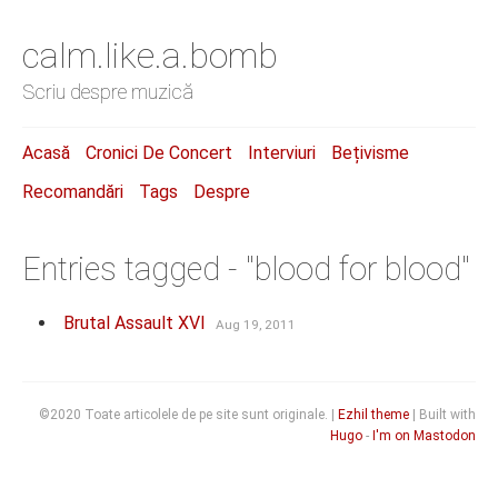
calm.like.a.bomb
Scriu despre muzică
Acasă
Cronici De Concert
Interviuri
Bețivisme
Recomandări
Tags
Despre
Entries tagged - "blood for blood"
Brutal Assault XVI
Aug 19, 2011
©2020 Toate articolele de pe site sunt originale. |
Ezhil theme
| Built with
Hugo
-
I'm on Mastodon