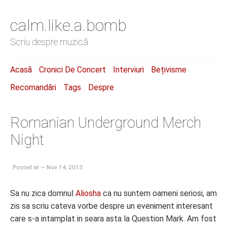
calm.like.a.bomb
Scriu despre muzică
Acasă
Cronici De Concert
Interviuri
Bețivisme
Recomandări
Tags
Despre
Romanian Underground Merch
Night
Posted at — Nov 14, 2013
Sa nu zica domnul
Aliosha
ca nu suntem oameni seriosi, am
zis sa scriu cateva vorbe despre un eveniment interesant
care s-a intamplat in seara asta la Question Mark. Am fost