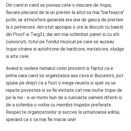
Din cand in cand se pornea cate o miscare de trupe,
fiecare plecand de la un prieten la altul sa mai “barfeasca”
putin, iar atmosfera generala era una de gasca de prieteni
la o petrecere. Am stat aproape o ora la discutii cu baietii
din Proof si Targ3t, dar am mai schimbat pareri si cu alti
cunoscuti, totul pe fondul muzical pe care se auzeau
trupe straine si autohtone de hardcore, metalcore, sludge
si alte cele.
Avand in vedere numarul celor prezenti si faptul ca e
prima oara cand se organizeaza asa ceva in Bucuresti, pot
spune pe drept ca a fost o mega-reusita si sper sa se
repete povestea si sa fie invitate cat mai multe trupe de
pe la noi - e un motiv bun de a cunoaste oameni diferiti si
de a schimba o vorba cu membrii trupelor preferate.
Respecte organizatorilor si succes la urmatoarea editie,
sperand ca o sa mai fie macar una!