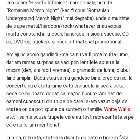
la o seara “Headfullofnoise” mai speciala, numita
“Romanian Merch Night” (i-as fi spus “Romanian
Underground Merch Night” mai degraba), unde o multime
de trupe metal/hardcore/rock/whatever si-au expus
marfa constand in tricouri, hanorace, maiouri, sacose, CD-
uri, DVD-uri, stickere si orice alt material promotional.
Am ajuns acolo gandindu-ma ca nu va fi prea multa lume,
dar am ramas surprins sa vad, prin lentilele aburite la
maxim (deh, s-a racit vremea), o gramada de lume, clubul
fiind arhiplin. Daca stau sa ma gandesc bine, cred ca nici la
concerte nu e atata lume cata era acolo in seara asta,
ceea ce nu poate decat sa ma/ne bucure. Am dat de
oameni cunoscuti din trupe pe care le-am vazut deja de
atatea ori ca pot spune ca suntem o familie:
White Walls
etc. - sa ma scuze trupele care au fost reprezentate si pe
care nu le-am mentionat.
Lumea, relaxata, statea la discutii cu cate o bere in fata.