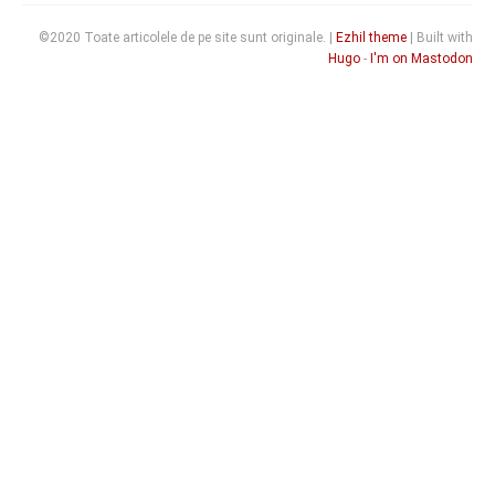
©2020 Toate articolele de pe site sunt originale. |
Ezhil theme
| Built with
Hugo
-
I'm on Mastodon