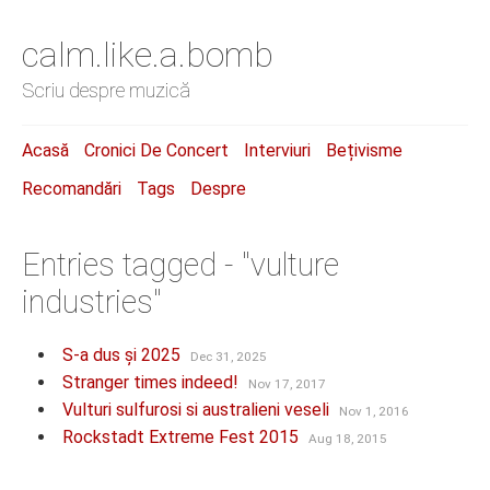
calm.like.a.bomb
Scriu despre muzică
Acasă
Cronici De Concert
Interviuri
Bețivisme
Recomandări
Tags
Despre
Entries tagged - "vulture
industries"
S-a dus și 2025
Dec 31, 2025
Stranger times indeed!
Nov 17, 2017
Vulturi sulfurosi si australieni veseli
Nov 1, 2016
Rockstadt Extreme Fest 2015
Aug 18, 2015